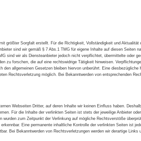
it größter Sorgfalt erstellt. Für die Richtigkeit, Vollständigkeit und Aktualität
bieter sind wir gemäß § 7 Abs.1 TMG für eigene Inhalte auf diesen Seiten 
MG sind wir als Diensteanbieter jedoch nicht verpflichtet, übermittelte oder g
 zu forschen, die auf eine rechtswidrige Tätigkeit hinweisen. Verpflichtung
h den allgemeinen Gesetzen bleiben hiervon unberührt. Eine diesbezügliche H
kreten Rechtsverletzung möglich. Bei Bekanntwerden von entsprechenden Rech
ernen Webseiten Dritter, auf deren Inhalte wir keinen Einfluss haben. Deshal
n. Für die Inhalte der verlinkten Seiten ist stets der jeweilige Anbieter oder
ten wurden zum Zeitpunkt der Verlinkung auf mögliche Rechtsverstöße überprüf
 erkennbar. Eine permanente inhaltliche Kontrolle der verlinkten Seiten ist j
tbar. Bei Bekanntwerden von Rechtsverletzungen werden wir derartige Links