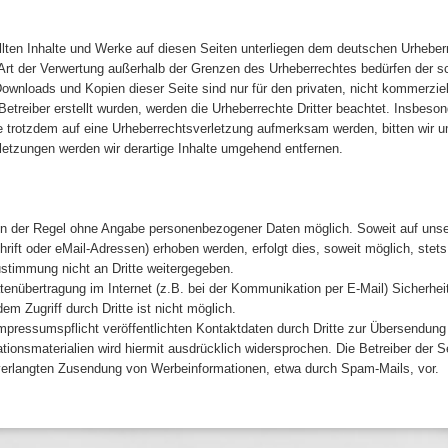
ellten Inhalte und Werke auf diesen Seiten unterliegen dem deutschen Urheberre
 Art der Verwertung außerhalb der Grenzen des Urheberrechtes bedürfen der s
 Downloads und Kopien dieser Seite sind nur für den privaten, nicht kommerzie
Betreiber erstellt wurden, werden die Urheberrechte Dritter beachtet. Insbeson
e trotzdem auf eine Urheberrechtsverletzung aufmerksam werden, bitten wir 
etzungen werden wir derartige Inhalte umgehend entfernen.
 in der Regel ohne Angabe personenbezogener Daten möglich. Soweit auf un
ift oder eMail-Adressen) erhoben werden, erfolgt dies, soweit möglich, stets 
stimmung nicht an Dritte weitergegeben.
atenübertragung im Internet (z.B. bei der Kommunikation per E-Mail) Sicherhe
em Zugriff durch Dritte ist nicht möglich.
ressumspflicht veröffentlichten Kontaktdaten durch Dritte zur Übersendung 
ionsmaterialien wird hiermit ausdrücklich widersprochen. Die Betreiber der S
unverlangten Zusendung von Werbeinformationen, etwa durch Spam-Mails, vor.