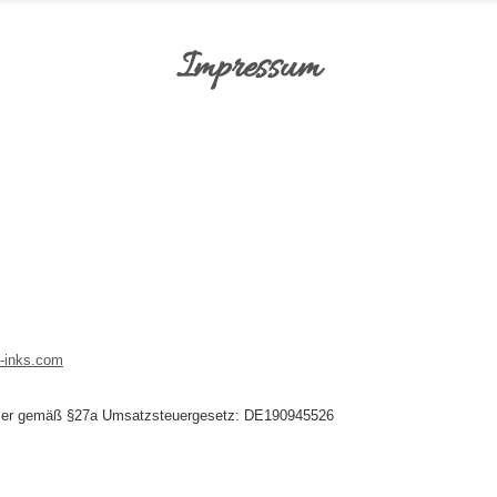
Impressum
g-inks.com
mmer gemäß §27a Umsatzsteuergesetz: DE190945526