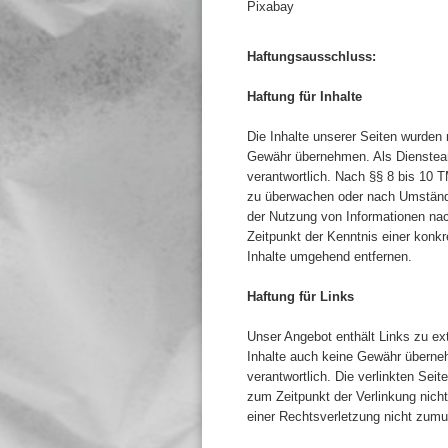
Pixabay
Haftungsausschluss:
Haftung für Inhalte
Die Inhalte unserer Seiten wurden m
Gewähr übernehmen. Als Dienstean
verantwortlich. Nach §§ 8 bis 10 T
zu überwachen oder nach Umständen
der Nutzung von Informationen nac
Zeitpunkt der Kenntnis einer kon
Inhalte umgehend entfernen.
Haftung für Links
Unser Angebot enthält Links zu ext
Inhalte auch keine Gewähr übernehme
verantwortlich. Die verlinkten Sei
zum Zeitpunkt der Verlinkung nicht
einer Rechtsverletzung nicht zumu